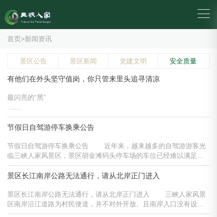
首页
>
新闻资讯
景区公告
景区新闻
党建文明
安全质量
有他们在外头坚守值岗，你只管来里头追寻清凉
最闪亮的“黑”
......
节假日自驾游停车换乘公告
节假日自驾游停车换乘公告 近年来，越来越多的自驾游游客光
临三峡人家风景区，景区胡金滩码头停车场的车位已经难以满足需
要，所以景区在离景区售票口9公里处新建了一处王家坪大型停车
场，以后凡是周末或国家法定节假日，30座以下的小汽车均停靠在
景区长江南岸公路无法通行，请从北岸正门进入
王家坪停车场，游客在此......
景区长江南岸公路无法通行，请从北岸正门进入 三峡人家风景
区南岸沿江道路为村民便道，并不对外开放。且南岸入口没有设置
售票窗口，游客无法购票，请来景区游玩的游客统一由三峡人家风