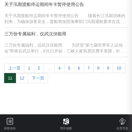
景区胡金滩游客中心售票厅购票进入景区。...
关于汛期渡船停运期间年卡暂停使用公告
关于汛期渡船停运期间年卡暂停使用公告 随着长江汛期洪峰的
到来，为确保游客安全，渡船将按照海事部门汛期通航要求在流量
达到38000立方米/秒时停航。目前前往三峡人家景区的游客主要通
过胡金滩渡口摆渡进入景区，在汛期渡船停运期间（具体时间以海
三万份专属福利，仅武汉伢能用
事部门通知为准），三......
三万份专属福利，仅武汉伢能用 为庆贺“第七届世界军人运动
会”即将在武汉举行，9月21开始，三峡人家风景区携手美团，针对
武汉市民将送出共30000张免费门票，每天发放1000张，发完为
止。福利空前，数量有限，请大家抓紧时间预约！预约须知9月21日
上一页
1
2
...
4
5
6
7
8
9
10
可订10月21日的免费门票；......
11
12
下一页
游客须知
景区地图
全景导览