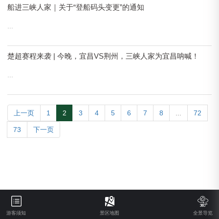
船进三峡人家｜关于“登船码头变更”的通知
...
楚超赛程来袭 | 今晚，宜昌VS荆州，三峡人家为宜昌呐喊！
...
上一页
1
2
3
4
5
6
7
8
...
72
73
下一页
游客须知
景区地图
全景导览