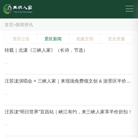
首页
>
新闻资讯
景区公告
景区新闻
党建文明
安全质量
转载｜北潇《三峡人家》（长诗，节选）
...
汪苏泷演唱会 × 三峡人家｜来现场免费领文创 & 游景区半价优惠！速冲！
...
汪苏泷“明日世界”宜昌站｜峡江有约，来三峡人家享半价折扣！
...