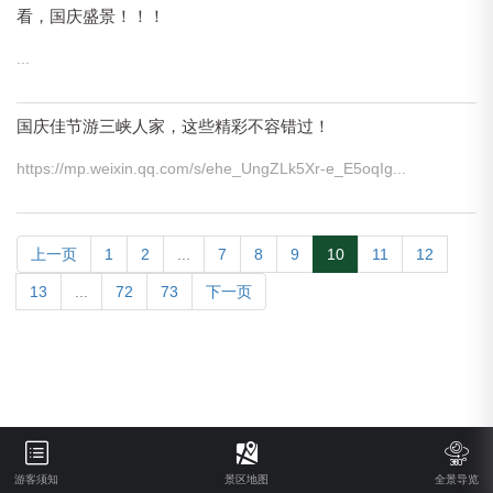
看，国庆盛景！！！
...
国庆佳节游三峡人家，这些精彩不容错过！
https://mp.weixin.qq.com/s/ehe_UngZLk5Xr-e_E5oqIg...
上一页
1
2
...
7
8
9
10
11
12
13
...
72
73
下一页
游客须知
景区地图
全景导览